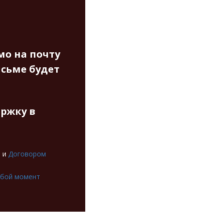
мо на почту
исьме будет
ержку в
и
и
Договором
юбой момент