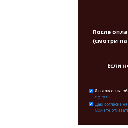
После опла
(смотри па
Если н
Я согласен на о
оферты
Даю согласие на
можете отказать